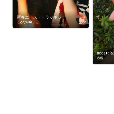
新春エース・トラッポラ
くるむ🦊❤️
acosta
赤鰯