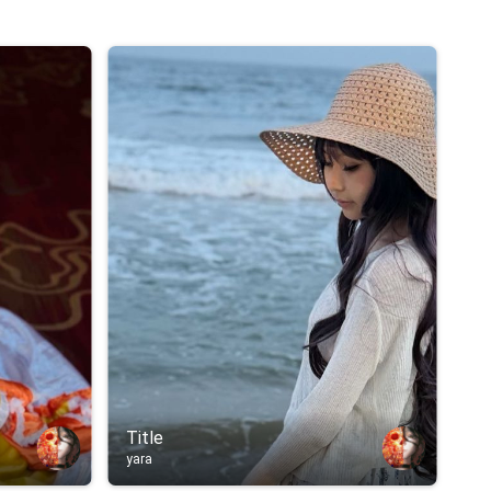
Title
yara