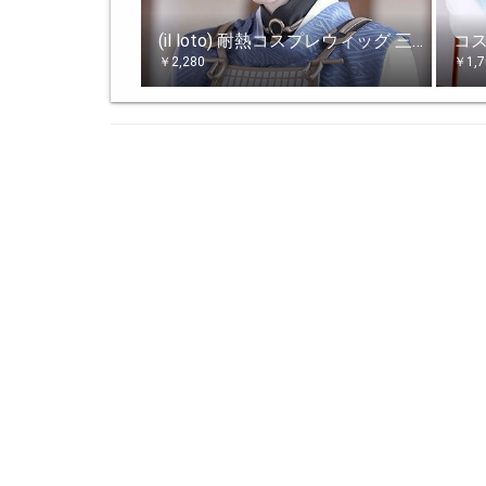
(il loto) 耐熱コスプレウィッグ 三日月宗近 刀剣乱舞 とうらぶ cos wig ネット付き
￥
2,280
￥
1,