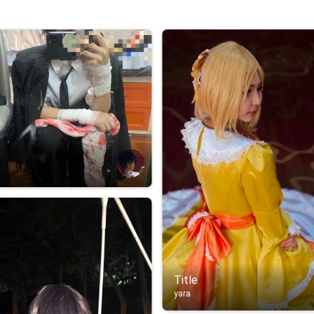
Title
yara