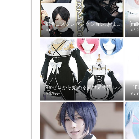
櫛名コスプレセレクション: おまけコスプレ自撮りオフショット付
￥
0
￥
6,
Re:ゼロから始める異世界生活 レム 衣装＋ウイッグ コスチューム レディース Ｌサイズ
￥
3,950
￥
3,