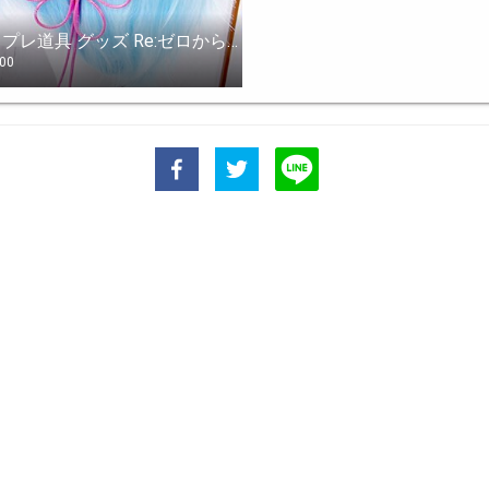
コスプレ道具 グッズ Re:ゼロから始める異世界生活 ラム / レム風 髪飾り カチューシャ ハロウィーン コスチューム イベント 変身 変装 レム、Rem風
700