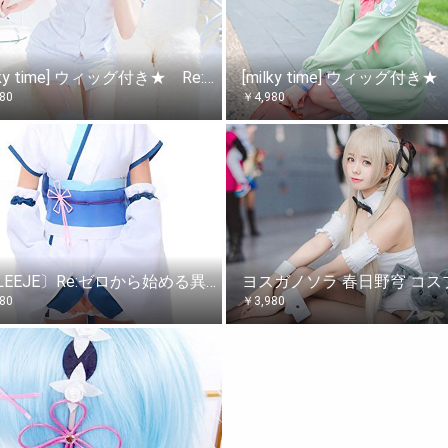
[milky time] ウィッグ付き★ Re:ゼロから始める異世界生活 レム 風 ナース服 コスチューム
980
￥
4,980
〔ELEEJE〕Re:ゼロから始める異世界生活 レム 幼少期 風 和服 着物 コスチューム リゼロ コスプレ クリスマス ハロウィン イベント 仮装 〔めいめい屋オリジナル〕和服青 (M)
980
￥
3,980