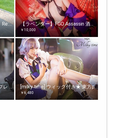
[milky time] ウィッグ付き★ Re:ゼロから始める異世界生活 レム 風 制服 コスチューム 衣装
【ラベンダー】FGO Assassin 酒呑童子 cosplay コスプレ衣装 イベント 仮装 ハロウイン クリスマス 文化祭 女性M
￥
10,000
ヨスガノソラ 春日野穹 コスプレ 衣装 バニー ウィッグ付き かすがのそら 【きょんちゃんショップ】
[milky time] ウィッグ付き★ 東方project 東方紅魔郷 十六夜咲夜 風 コスプレ 衣装 ウィッグ カツラ 仮装 コスプレ コスチューム 衣装 アニメ (M)
￥
6,480