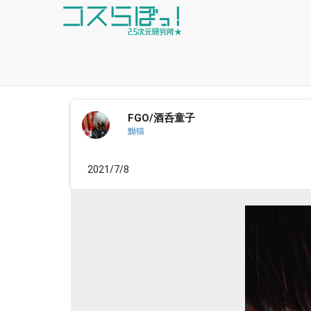
FGO/酒呑童子
黝猫
2021/7/8