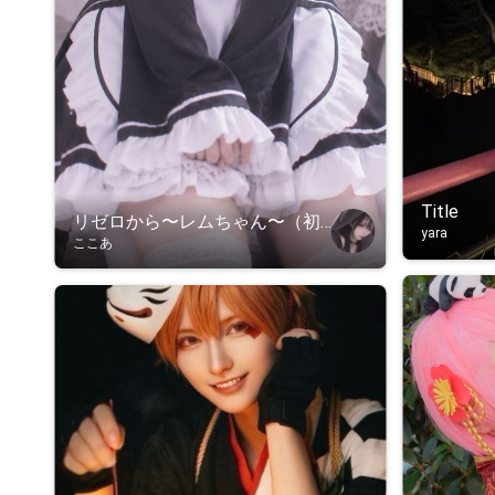
Title
リゼロから〜レムちゃん〜（初投稿👉👈）
yara
ここあ