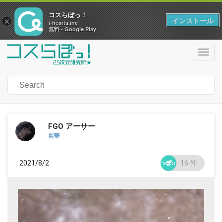
コスらぼっ！
インストール
×
i-hearts.inc
無料 - Google Play
Toggl
navig
FGO アーサー
麗華
2021/8/2
16
件